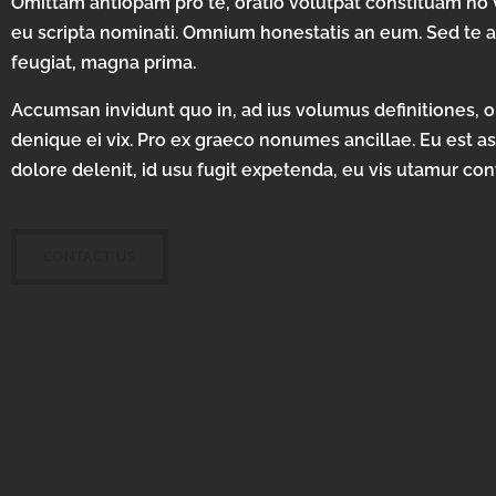
Omittam antiopam pro te, oratio volutpat constituam no v
eu scripta nominati. Omnium honestatis an eum. Sed te al
feugiat, magna prima.
Accumsan invidunt quo in, ad ius volumus definitiones, 
denique ei vix. Pro ex graeco nonumes ancillae. Eu est 
dolore delenit, id usu fugit expetenda, eu vis utamur con
CONTACT US