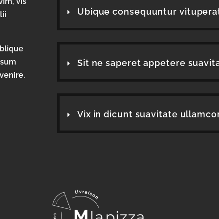
im, vis
Ubique consequuntur vitupera
ii
oblique
assum
Sit ne saperet appetere suavit
venire.
Vix in dicunt suavitate ullamco