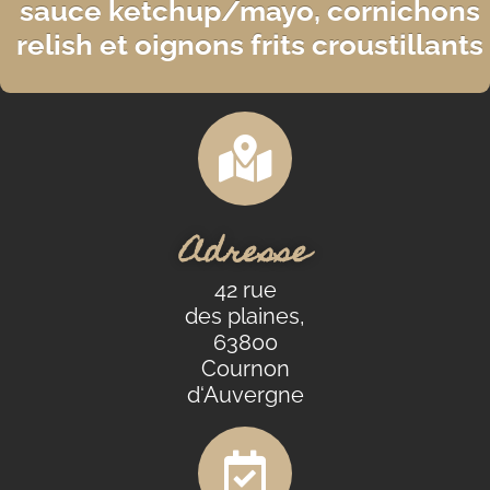
sauce ketchup/mayo, cornichons
relish et oignons frits croustillants
Adresse
42 rue
des plaines,
63800
Cournon
d
‘Auvergne